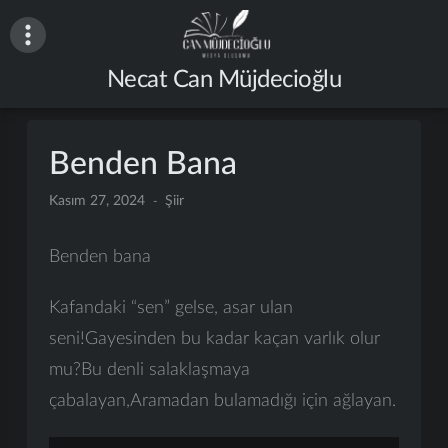
İçeriğe
atla
Necat Can Müjdecioğlu
Benden Bana
Kasım 27, 2024
Şiir
Benden bana
Kafandaki “sen” gelse, asar ulan
seni!Gayesinden bu kadar kaçan varlık olur
mu?Bu denli salaklaşmaya
çabalayan,Aramadan bulamadığı için ağlayan.